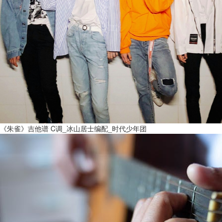
《朱雀》吉他谱 C调_冰山居士编配_时代少年团