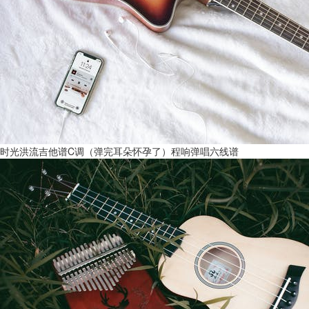
时光洪流吉他谱C调（弹完耳朵怀孕了）程响弹唱六线谱