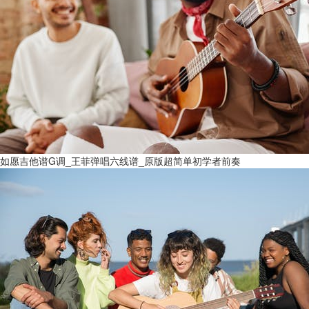
如愿吉他谱G调_王菲弹唱六线谱_原版超简单初学者前奏