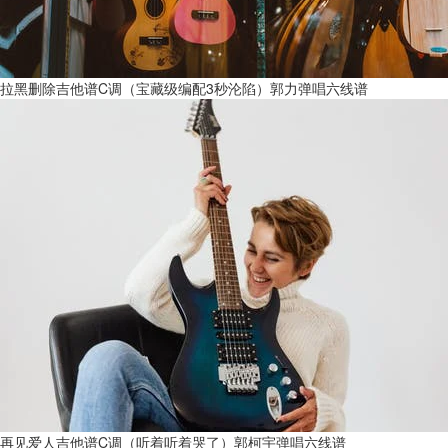
拉黑删除吉他谱C调（宝藏级编配3秒沦陷）郭力弹唱六线谱
再见爱人吉他谱C调（听着听着哭了）郭柯宇弹唱六线谱