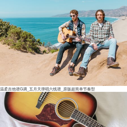
温柔吉他谱G调_五月天弹唱六线谱_原版超简单节奏型