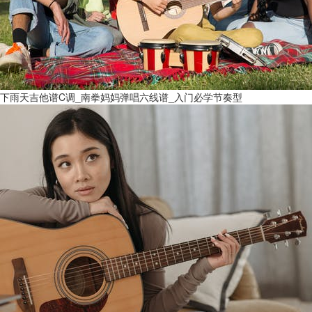
下雨天吉他谱C调_南拳妈妈弹唱六线谱_入门必学节奏型