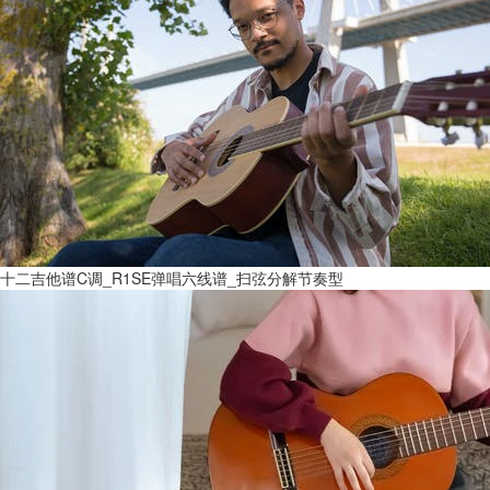
十二吉他谱C调_R1SE弹唱六线谱_扫弦分解节奏型