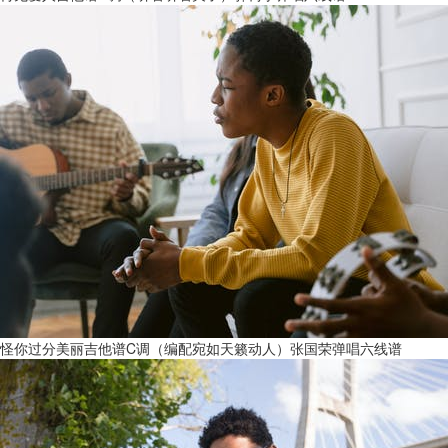
怪你过分美丽吉他谱C调（编配宛如天籁动人）张国荣弹唱六线谱