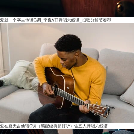
爱就一个字吉他谱G调_李巍V仔弹唱六线谱_扫弦分解节奏型
爱在夏天吉他谱C调（编配经典超好听）告五人弹唱六线谱