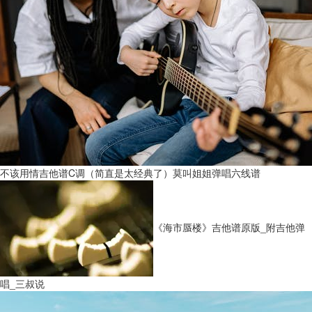
不该用情吉他谱C调（简直是太经典了）莫叫姐姐弹唱六线谱
《海市蜃楼》吉他谱原版_附吉他弹
唱_三叔说