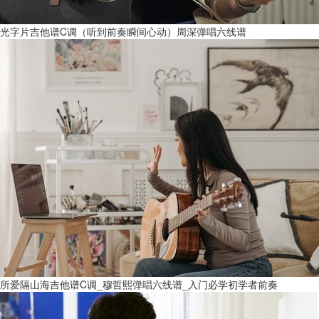
光字片吉他谱C调（听到前奏瞬间心动）周深弹唱六线谱
所爱隔山海吉他谱C调_穆哲熙弹唱六线谱_入门必学初学者前奏