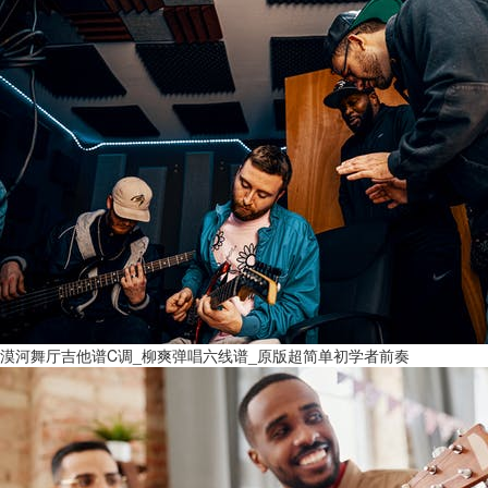
漠河舞厅吉他谱C调_柳爽弹唱六线谱_原版超简单初学者前奏