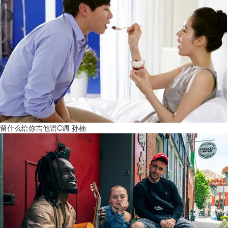
留什么给你吉他谱C调-孙楠