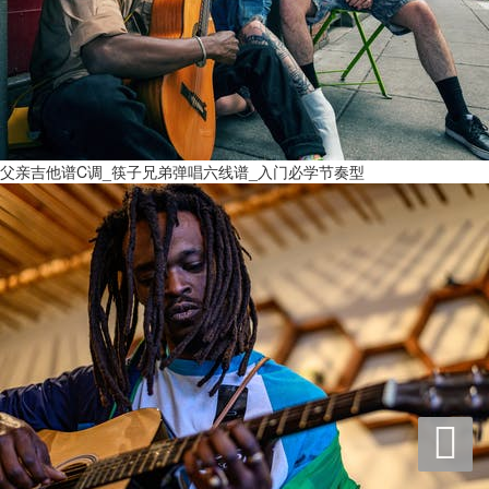
父亲吉他谱C调_筷子兄弟弹唱六线谱_入门必学节奏型
