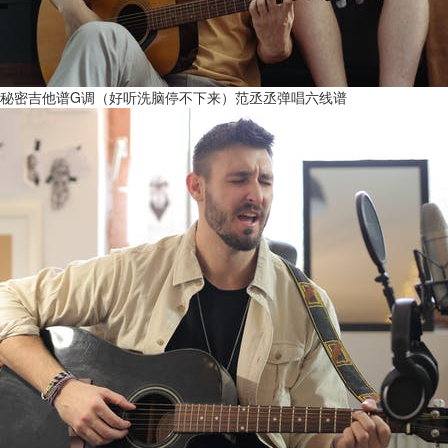
秘密吉他谱G调（好听洗脑停不下来）范丞丞弹唱六线谱