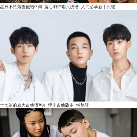
星辰不坠落吉他谱G调_蓝心羽弹唱六线谱_入门必学新手民谣
十七岁的夏天吉他谱A调_弹手吉他版本_钟易轩