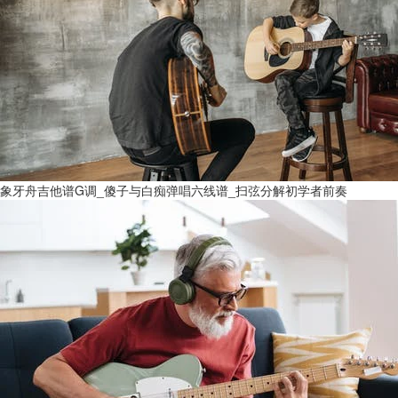
象牙舟吉他谱G调_傻子与白痴弹唱六线谱_扫弦分解初学者前奏