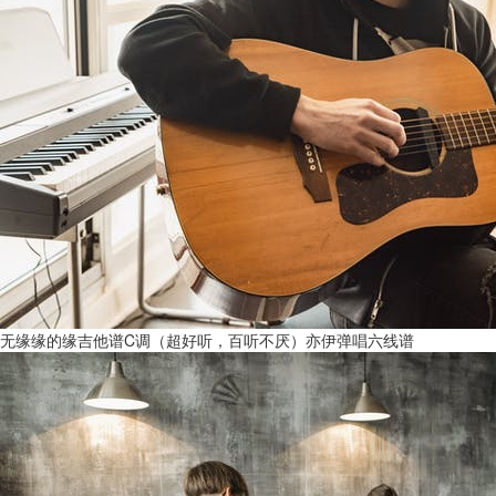
无缘缘的缘吉他谱C调（超好听，百听不厌）亦伊弹唱六线谱