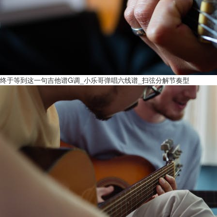
终于等到这一句吉他谱G调_小乐哥弹唱六线谱_扫弦分解节奏型