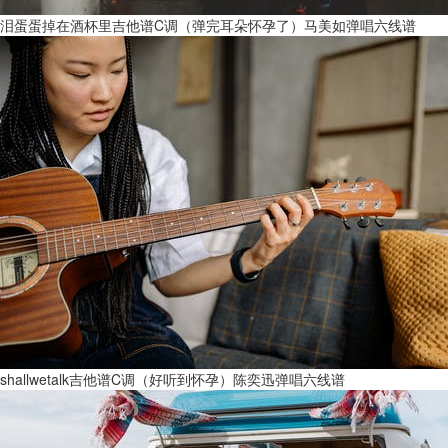
泪蛋蛋掉在酒杯里吉他谱C调（弹完耳朵怀孕了）马美如弹唱六线谱
shallwetalk吉他谱C调（好听到怀孕）陈奕迅弹唱六线谱