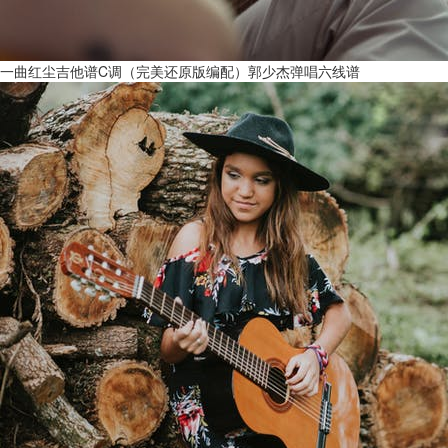
一曲红尘吉他谱C调（完美还原版编配）郭少杰弹唱六线谱