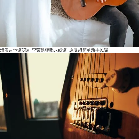
海浪吉他谱G调_李荣浩弹唱六线谱_原版超简单新手民谣