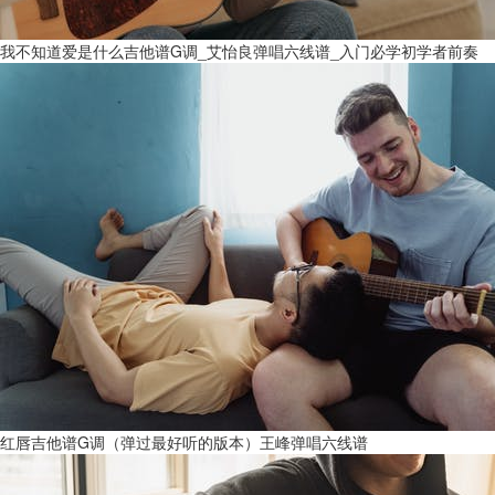
我不知道爱是什么吉他谱G调_艾怡良弹唱六线谱_入门必学初学者前奏
红唇吉他谱G调（弹过最好听的版本）王峰弹唱六线谱