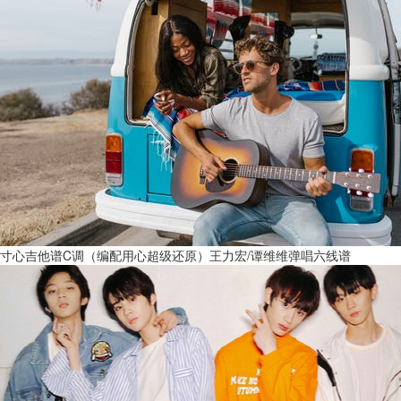
寸心吉他谱C调（编配用心超级还原）王力宏/谭维维弹唱六线谱