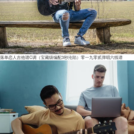
落单恋人吉他谱C调（宝藏级编配3秒沦陷）零一九零贰弹唱六线谱