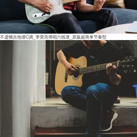
不遗憾吉他谱C调_李荣浩弹唱六线谱_原版超简单节奏型