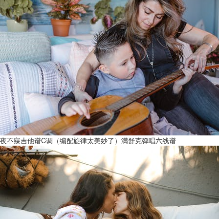
夜不寐吉他谱C调（编配旋律太美妙了）满舒克弹唱六线谱