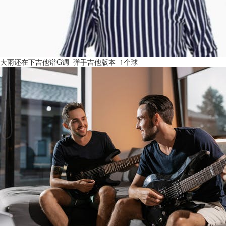
大雨还在下吉他谱G调_弹手吉他版本_1个球