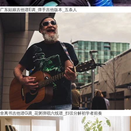
广东姑娘吉他谱E调_弹手吉他版本_五条人
舍离书吉他谱G调_花粥弹唱六线谱_扫弦分解初学者前奏