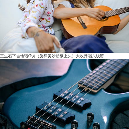
三生石下吉他谱G调（旋律美妙超级上头）大欢弹唱六线谱