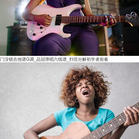
门没锁吉他谱G调_品冠弹唱六线谱_扫弦分解初学者前奏