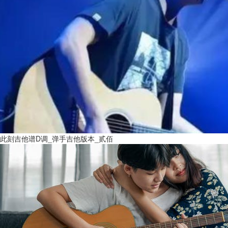
此刻吉他谱D调_弹手吉他版本_贰佰