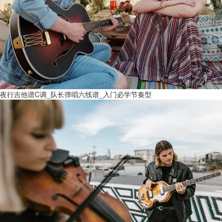
夜行吉他谱C调_队长弹唱六线谱_入门必学节奏型