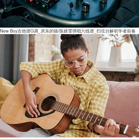
New Boy吉他谱G调_房东的猫/陈婧霏弹唱六线谱_扫弦分解初学者前奏