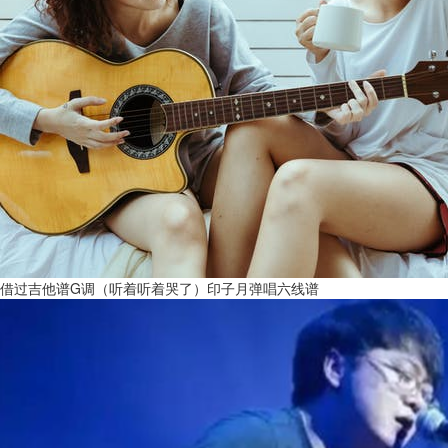
借过吉他谱G调（听着听着哭了）印子月弹唱六线谱