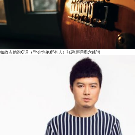
如故吉他谱G调（学会惊艳所有人）张碧晨弹唱六线谱