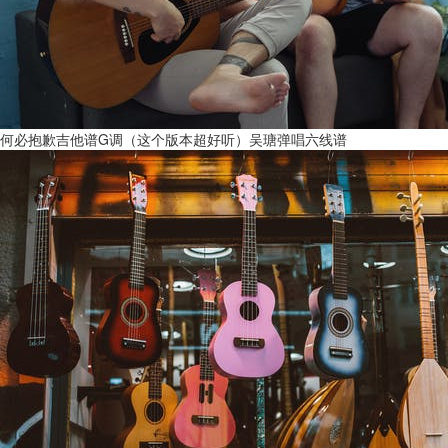
何必抱歉吉他谱G调（这个版本超好听）吴瑭弹唱六线谱