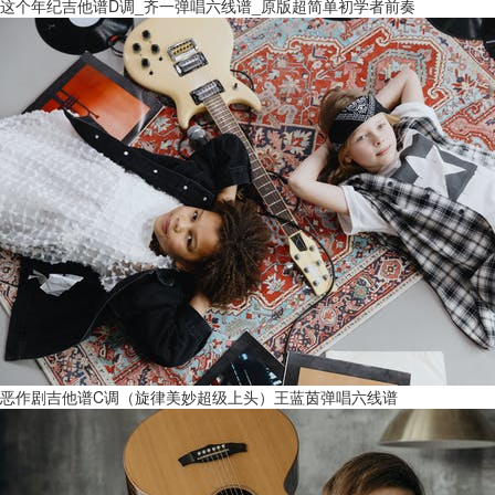
这个年纪吉他谱D调_齐一弹唱六线谱_原版超简单初学者前奏
恶作剧吉他谱C调（旋律美妙超级上头）王蓝茵弹唱六线谱