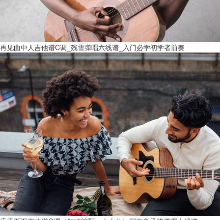
再见曲中人吉他谱C调_残雪弹唱六线谱_入门必学初学者前奏