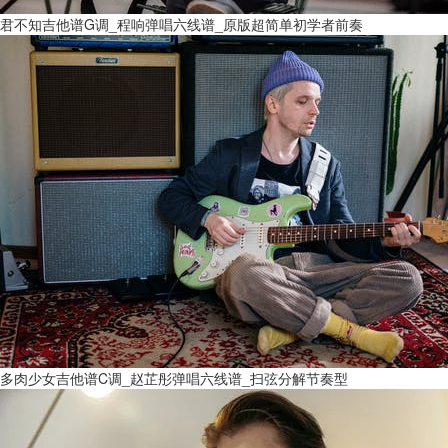
君不知吉他谱G调_程响弹唱六线谱_原版超简单初学者前奏
多肉少女吉他谱C调_赵芷彤弹唱六线谱_扫弦分解节奏型