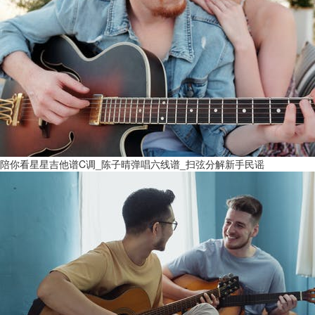
陪你看星星吉他谱C调_陈子晴弹唱六线谱_扫弦分解新手民谣