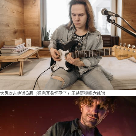
大风吹吉他谱G调（弹完耳朵怀孕了）王赫野弹唱六线谱