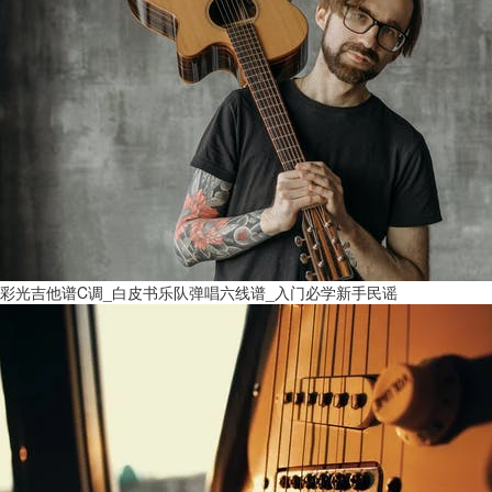
彩光吉他谱C调_白皮书乐队弹唱六线谱_入门必学新手民谣