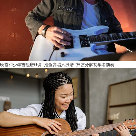
晚霞和少年吉他谱G调_池鱼弹唱六线谱_扫弦分解初学者前奏