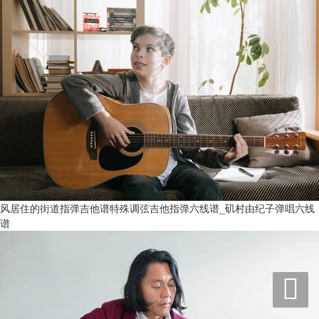
风居住的街道指弹吉他谱特殊调弦吉他指弹六线谱_矶村由纪子弹唱六线
谱
