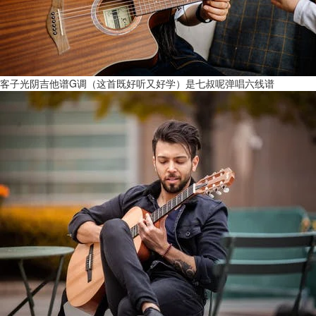
客子光阴吉他谱G调（这首既好听又好学）是七叔呢弹唱六线谱