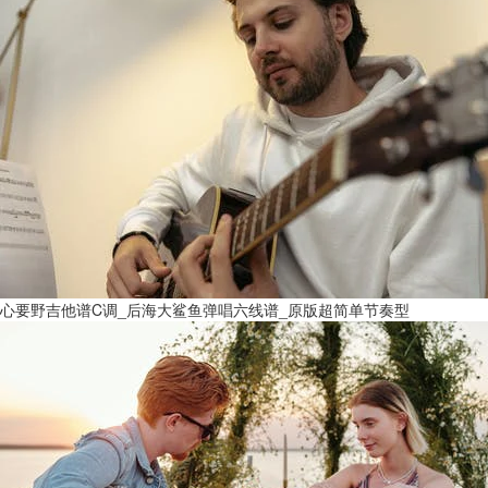
心要野吉他谱C调_后海大鲨鱼弹唱六线谱_原版超简单节奏型