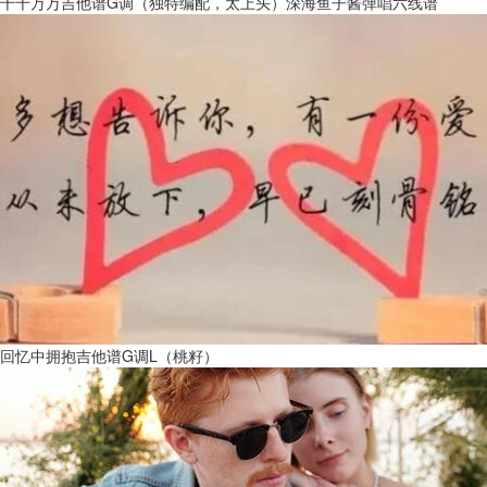
千千万万吉他谱G调（独特编配，太上头）深海鱼子酱弹唱六线谱
回忆中拥抱吉他谱G调L（桃籽）