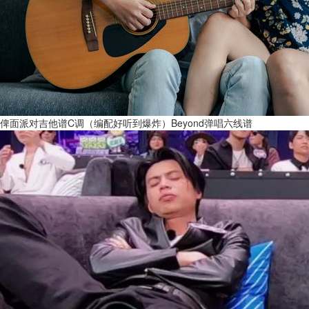
俾面派对吉他谱C调（编配好听到爆炸）Beyond弹唱六线谱