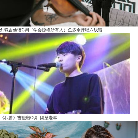
剑魂吉他谱C调（学会惊艳所有人）鱼多余弹唱六线谱
《我曾》吉他谱C调_隔壁老攀