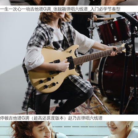
一生一次心一动吉他谱G调_张靓颖弹唱六线谱_入门必学节奏型
停顿吉他谱G调（超高还原度版本）赵乃吉弹唱六线谱