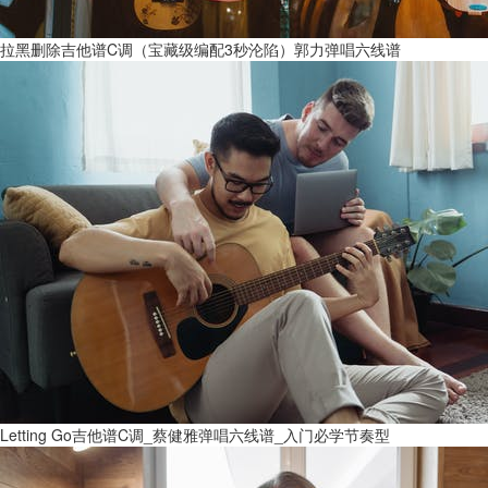
拉黑删除吉他谱C调（宝藏级编配3秒沦陷）郭力弹唱六线谱
Letting Go吉他谱C调_蔡健雅弹唱六线谱_入门必学节奏型