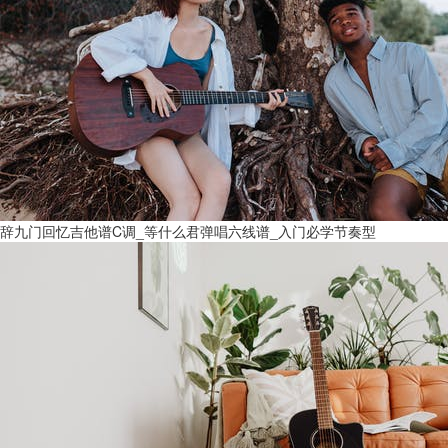
辞九门回忆吉他谱C调_等什么君弹唱六线谱_入门必学节奏型