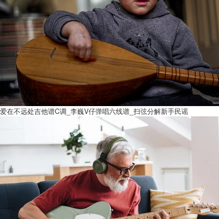
爱在不远处吉他谱C调_李巍V仔弹唱六线谱_扫弦分解新手民谣