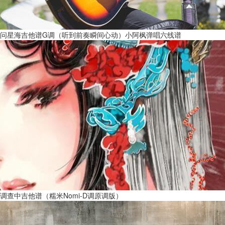
问星海吉他谱G调（听到前奏瞬间心动）小阿枫弹唱六线谱
调查中吉他谱（糯米Nomi-D调原调版）