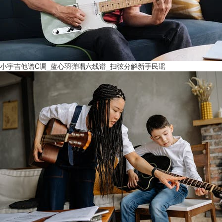
小宇吉他谱C调_蓝心羽弹唱六线谱_扫弦分解新手民谣