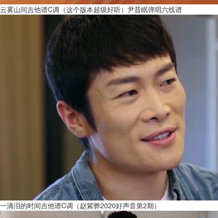
云雾山间吉他谱C调（这个版本超级好听）尹昔眠弹唱六线谱
一滴泪的时间吉他谱C调（赵紫骅2020好声音第2期）