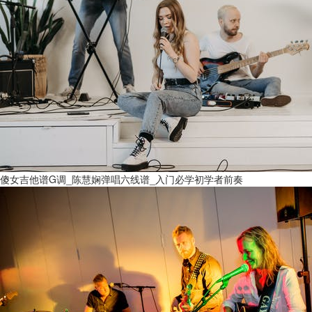
傻女吉他谱G调_陈慧娴弹唱六线谱_入门必学初学者前奏