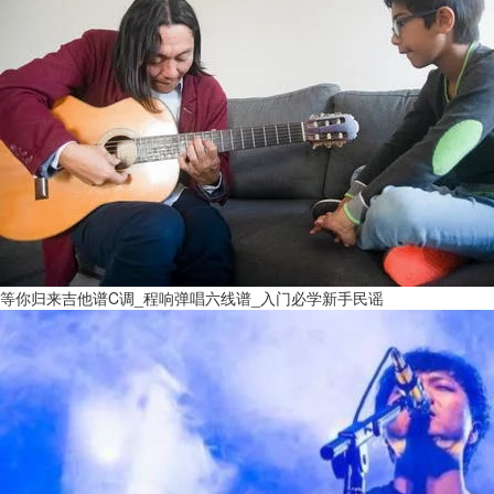
等你归来吉他谱C调_程响弹唱六线谱_入门必学新手民谣