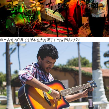
疯土吉他谱C调（这版本也太好听了）刘森弹唱六线谱