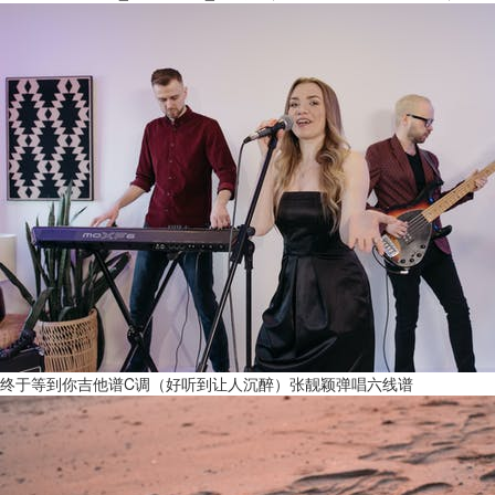
终于等到你吉他谱C调（好听到让人沉醉）张靓颖弹唱六线谱