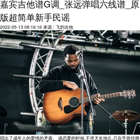
嘉宾吉他谱G调_张远弹唱六线谱_原
版超简单新手民谣
2022-05-13 08:16:16
来源 : 飞韵吉他
唱出了成年人的爱情的矛盾。 谈恋爱的时候,不求天长地久,只在乎曾经拥