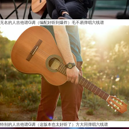
无名的人吉他谱G调（编配好听到爆炸）毛不易弹唱六线谱
特别的人吉他谱G调（这版本也太好听了）方大同弹唱六线谱