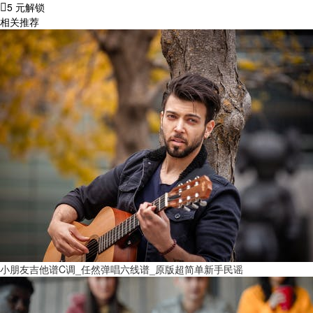
5 元解锁
相关推荐
小朋友吉他谱C调_任然弹唱六线谱_原版超简单新手民谣