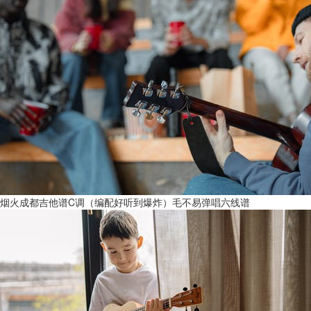
烟火成都吉他谱C调（编配好听到爆炸）毛不易弹唱六线谱