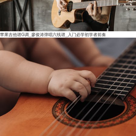
苹果吉他谱G调_廖俊涛弹唱六线谱_入门必学初学者前奏