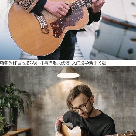
狼狈为奸吉他谱G调_朴冉弹唱六线谱_入门必学新手民谣