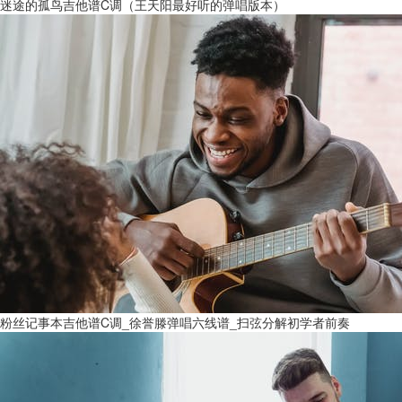
迷途的孤鸟吉他谱C调（王天阳最好听的弹唱版本）
粉丝记事本吉他谱C调_徐誉滕弹唱六线谱_扫弦分解初学者前奏