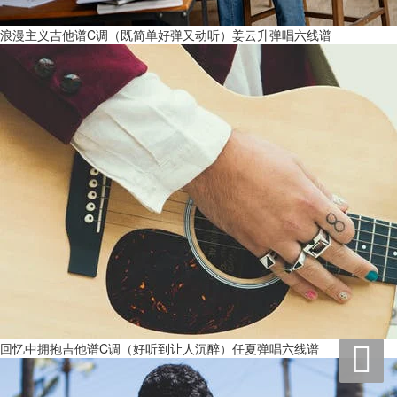
浪漫主义吉他谱C调（既简单好弹又动听）姜云升弹唱六线谱
回忆中拥抱吉他谱C调（好听到让人沉醉）任夏弹唱六线谱
