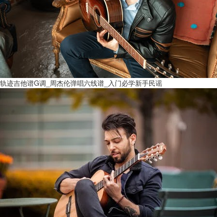
轨迹吉他谱G调_周杰伦弹唱六线谱_入门必学新手民谣