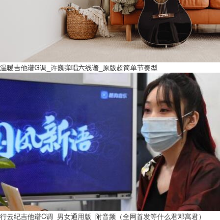
温暖吉他谱G调_许巍弹唱六线谱_原版超简单节奏型
行云纪吉他谱C调_男女通用版_附音频（全网首发等什么君邓寓君）