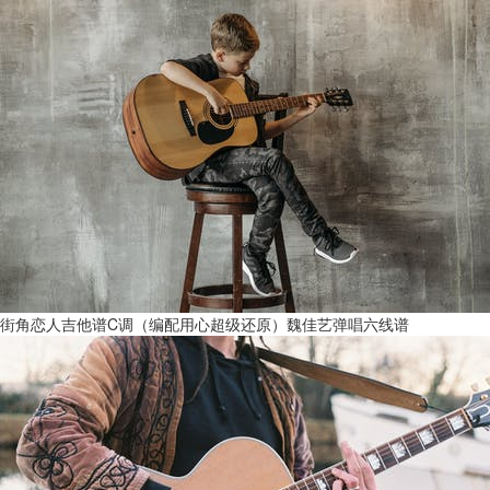
街角恋人吉他谱C调（编配用心超级还原）魏佳艺弹唱六线谱