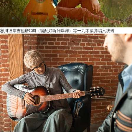
忘川彼岸吉他谱C调（编配好听到爆炸）零一九零贰弹唱六线谱