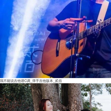
我不能说吉他谱C调_弹手吉他版本_贰佰