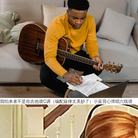
我怕来者不是你吉他谱C调（编配旋律太美妙了）小蓝背心弹唱六线谱