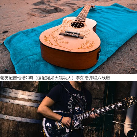
老友记吉他谱C调（编配宛如天籁动人）李荣浩弹唱六线谱