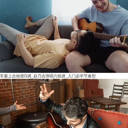
车窗上吉他谱G调_赵乃吉弹唱六线谱_入门必学节奏型