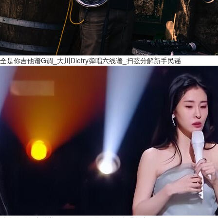
全是你吉他谱G调_大川Dietry弹唱六线谱_扫弦分解新手民谣