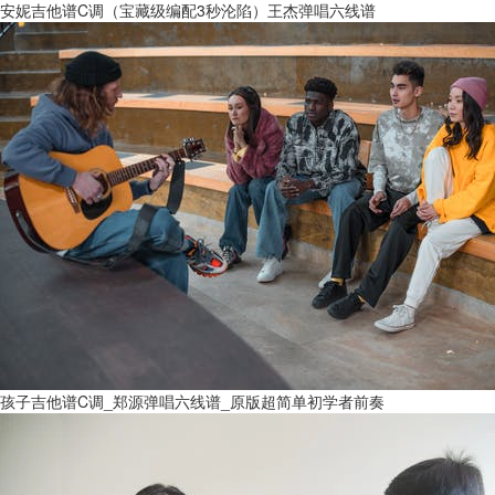
安妮吉他谱C调（宝藏级编配3秒沦陷）王杰弹唱六线谱
孩子吉他谱C调_郑源弹唱六线谱_原版超简单初学者前奏