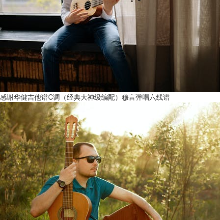
感谢华健吉他谱C调（经典大神级编配）穆言弹唱六线谱