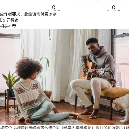
应作者要求，此曲谱需付费浏览
5 元解锁
相关推荐
被这个世界骗到想结婚吉他谱C调（经典大神级编配）搁浅的鱼弹唱六线