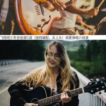
飞翔吧少年吉他谱C调（独特编配，太上头）胡夏弹唱六线谱