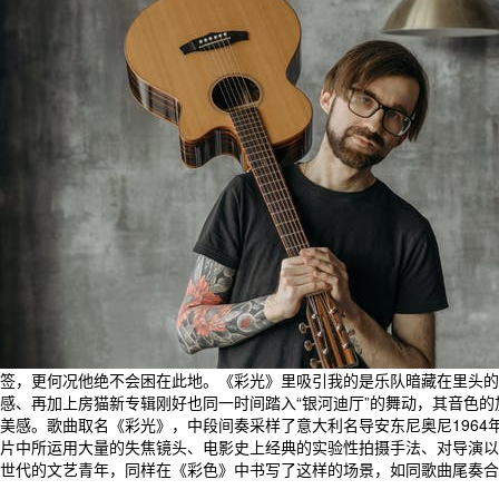
签，更何况他绝不会困在此地。《彩光》里吸引我的是乐队暗藏在里头的
感、再加上房猫新专辑刚好也同一时间踏入“银河迪厅”的舞动，其音色的
美感。歌曲取名《彩光》，中段间奏采样了意大利名导安东尼奥尼1964
片中所运用大量的失焦镜头、电影史上经典的实验性拍摄手法、对导演以
世代的文艺青年，同样在《彩色》中书写了这样的场景，如同歌曲尾奏合