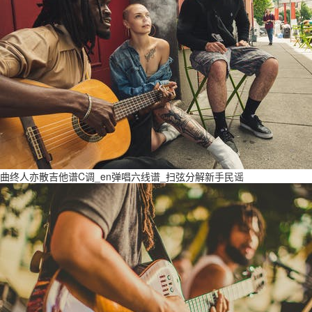
曲终人亦散吉他谱C调_en弹唱六线谱_扫弦分解新手民谣