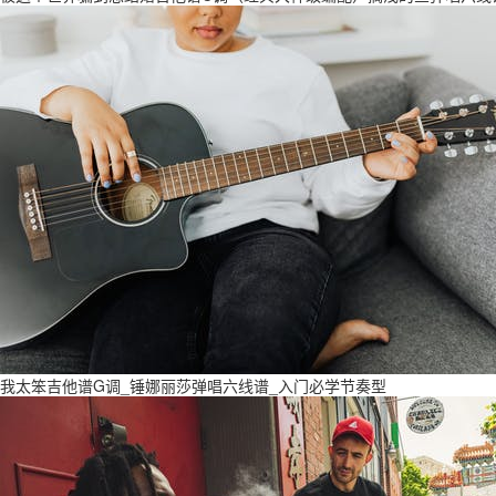
我太笨吉他谱G调_锤娜丽莎弹唱六线谱_入门必学节奏型