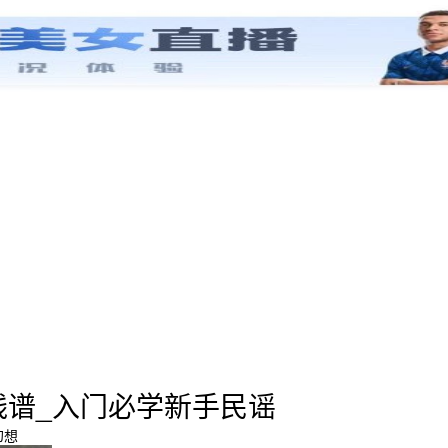
线谱_入门必学新手民谣
幻想