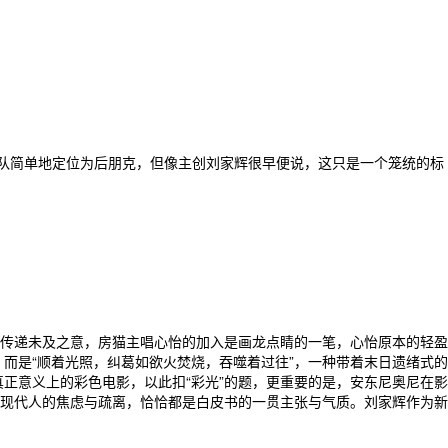
队简单地定位为后朋克，但像主创刘家辉很早便说，这只是一个笼统的标
传递未及之意，房猫主唱心怡的加入是画龙点睛的一笔，心怡原本的轻盈
，而是“顺着光照，纠葛如欲火焚烧，吞噬着过往”，一种带着末日遗绪式的
正意义上的彩色电影，以此扣“彩光”的题，更重要的是，安东尼奥尼在影
现代人的焦虑与疏离，恰恰都是白皮书的一贯主张与气质。刘家辉作为新