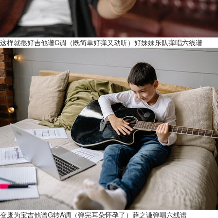
这样就很好吉他谱C调（既简单好弹又动听）好妹妹乐队弹唱六线谱
变废为宝吉他谱G转A调（弹完耳朵怀孕了）薛之谦弹唱六线谱