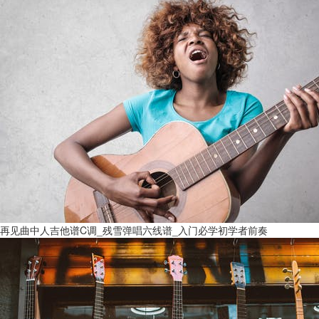
再见曲中人吉他谱C调_残雪弹唱六线谱_入门必学初学者前奏