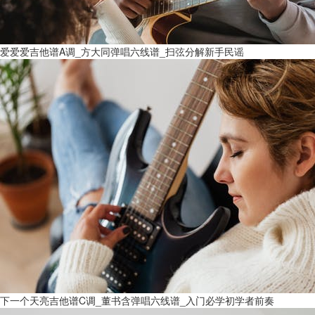
爱爱爱吉他谱A调_方大同弹唱六线谱_扫弦分解新手民谣
下一个天亮吉他谱C调_董书含弹唱六线谱_入门必学初学者前奏