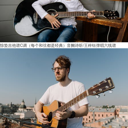
惊蛰吉他谱C调（每个和弦都是经典）音阙诗听/王梓钰弹唱六线谱