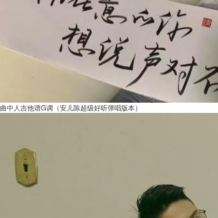
曲中人吉他谱G调（安儿陈超级好听弹唱版本）