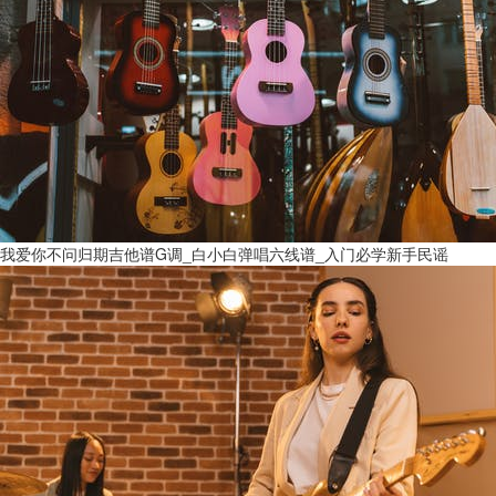
我爱你不问归期吉他谱G调_白小白弹唱六线谱_入门必学新手民谣