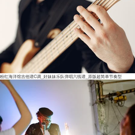
粉红海洋馆吉他谱C调_好妹妹乐队弹唱六线谱_原版超简单节奏型