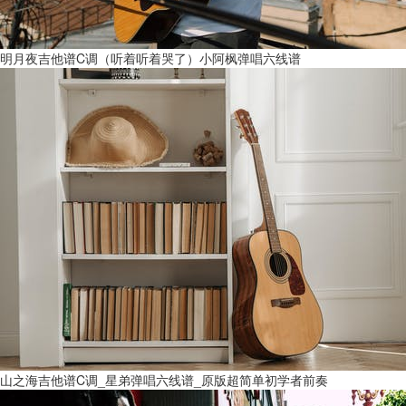
明月夜吉他谱C调（听着听着哭了）小阿枫弹唱六线谱
山之海吉他谱C调_星弟弹唱六线谱_原版超简单初学者前奏