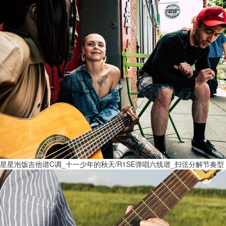
星星泡饭吉他谱C调_十一少年的秋天/R1SE弹唱六线谱_扫弦分解节奏型