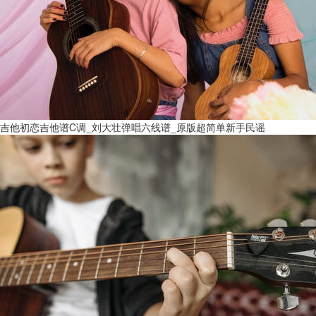
吉他初恋吉他谱C调_刘大壮弹唱六线谱_原版超简单新手民谣