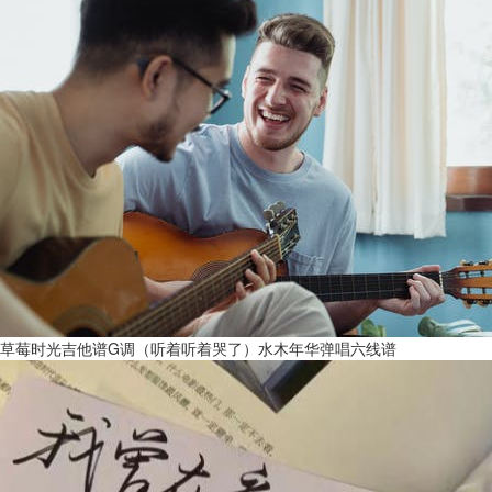
草莓时光吉他谱G调（听着听着哭了）水木年华弹唱六线谱