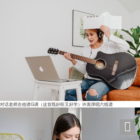
对话老师吉他谱G调（这首既好听又好学）许嵩弹唱六线谱
