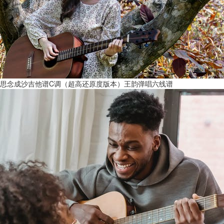
思念成沙吉他谱C调（超高还原度版本）王韵弹唱六线谱