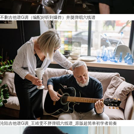
不删吉他谱G调（编配好听到爆炸）井胧弹唱六线谱
沦陷吉他谱G调_王靖雯不胖弹唱六线谱_原版超简单初学者前奏