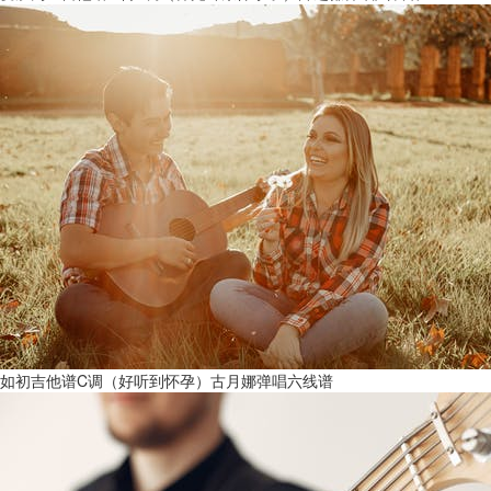
如初吉他谱C调（好听到怀孕）古月娜弹唱六线谱