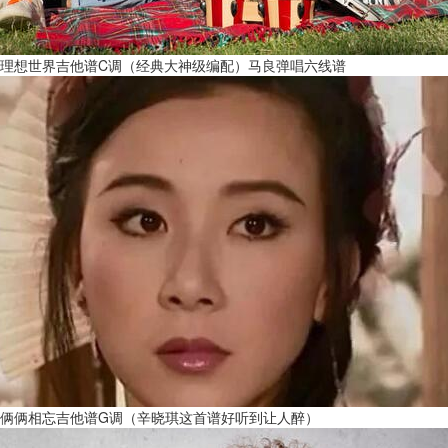
理想世界吉他谱C调（经典大神级编配）马良弹唱六线谱
俩俩相忘吉他谱G调（辛晓琪这首谱好听到让人醉）