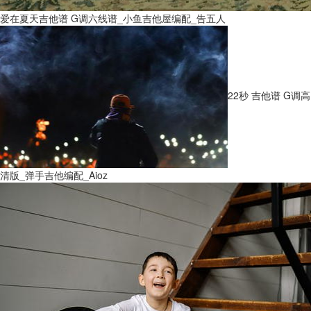
爱在夏天吉他谱 G调六线谱_小鱼吉他屋编配_告五人
22秒 吉他谱 G调高
清版_弹手吉他编配_Aioz