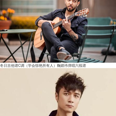
冬日吉他谱C调（学会惊艳所有人）鞠婧祎弹唱六线谱