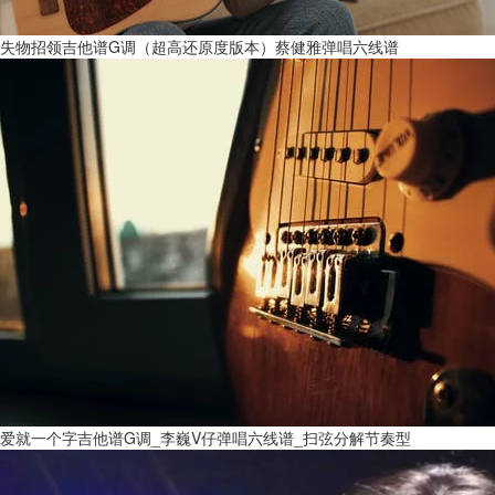
失物招领吉他谱G调（超高还原度版本）蔡健雅弹唱六线谱
爱就一个字吉他谱G调_李巍V仔弹唱六线谱_扫弦分解节奏型