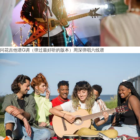
问花吉他谱G调（弹过最好听的版本）周深弹唱六线谱