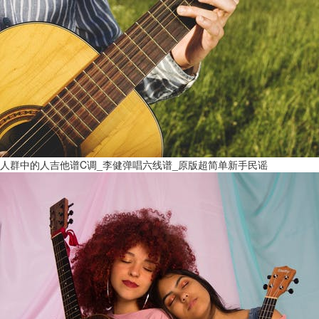
人群中的人吉他谱C调_李健弹唱六线谱_原版超简单新手民谣