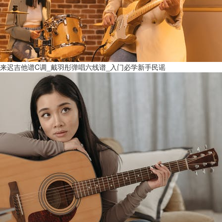
来迟吉他谱C调_戴羽彤弹唱六线谱_入门必学新手民谣