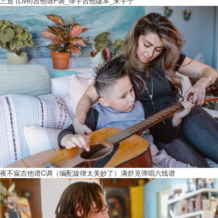
三巡 (Live)吉他谱F调_弹手吉他版本_宋宇宁
夜不寐吉他谱C调（编配旋律太美妙了）满舒克弹唱六线谱