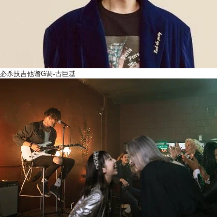
必杀技吉他谱G调-古巨基