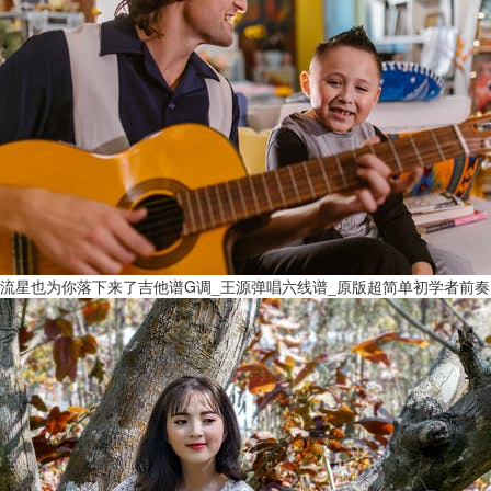
流星也为你落下来了吉他谱G调_王源弹唱六线谱_原版超简单初学者前奏