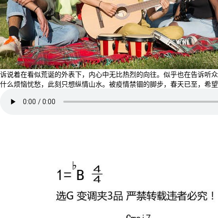
诉说着在看似荒诞的外表下，内心中无比热烈的向往。似乎也在告诉听众
什么烦恼忧愁，此刻只想纵情山水。被疫情禁锢的脚步，春天已至，希望