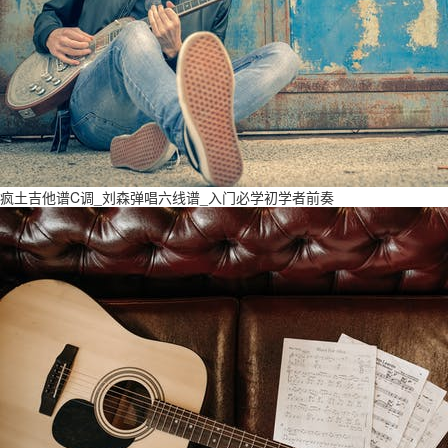
疯土吉他谱C调_刘森弹唱六线谱_入门必学初学者前奏