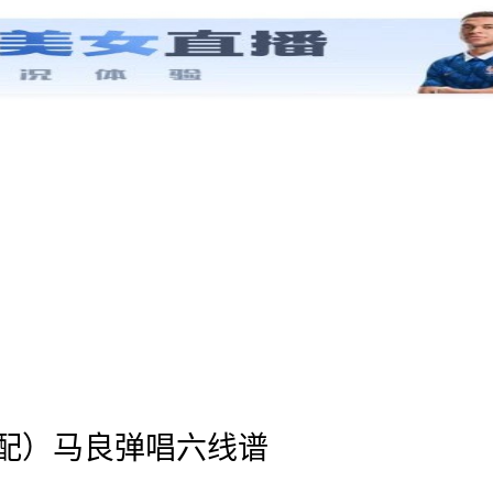
配）马良弹唱六线谱