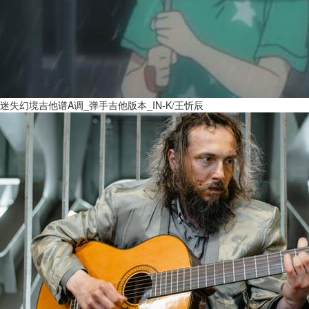
迷失幻境吉他谱A调_弹手吉他版本_IN-K/王忻辰