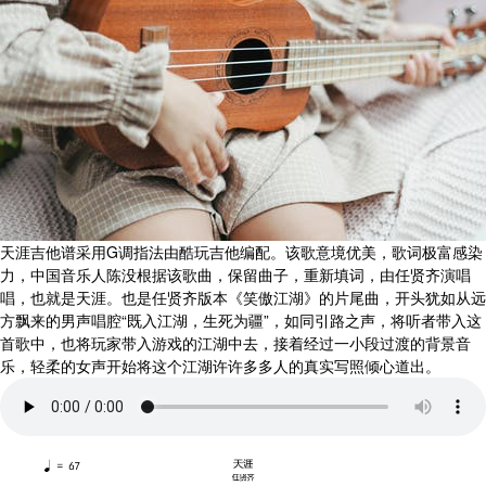
天涯吉他谱采用G调指法由酷玩吉他编配。该歌意境优美，歌词极富感染
力，中国音乐人陈没根据该歌曲，保留曲子，重新填词，由任贤齐演唱
唱，也就是天涯。也是任贤齐版本《笑傲江湖》的片尾曲，开头犹如从远
方飘来的男声唱腔“既入江湖，生死为疆”，如同引路之声，将听者带入这
首歌中，也将玩家带入游戏的江湖中去，接着经过一小段过渡的背景音
乐，轻柔的女声开始将这个江湖许许多多人的真实写照倾心道出。