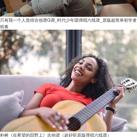
只有我一个人觉得吉他谱G调_时代少年团弹唱六线谱_原版超简单初学者
前奏
朴树《在希望的田野上》吉他谱（超好听原版弹唱六线谱）