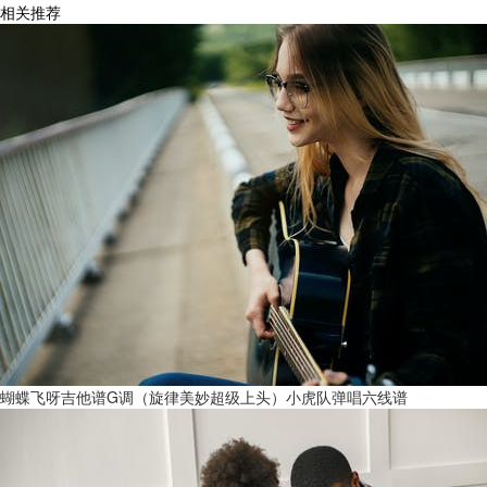
相关推荐
蝴蝶飞呀吉他谱G调（旋律美妙超级上头）小虎队弹唱六线谱