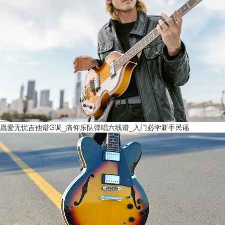
愿爱无忧吉他谱G调_痛仰乐队弹唱六线谱_入门必学新手民谣