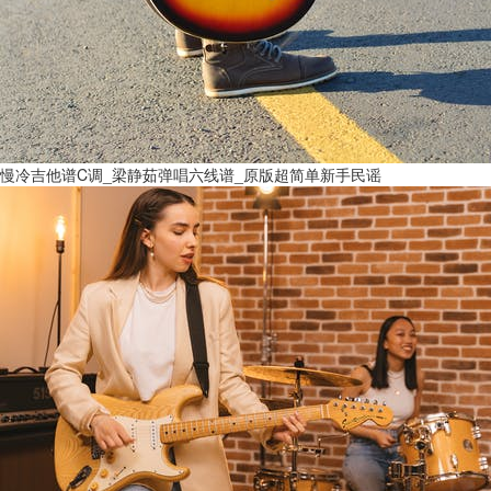
慢冷吉他谱C调_梁静茹弹唱六线谱_原版超简单新手民谣