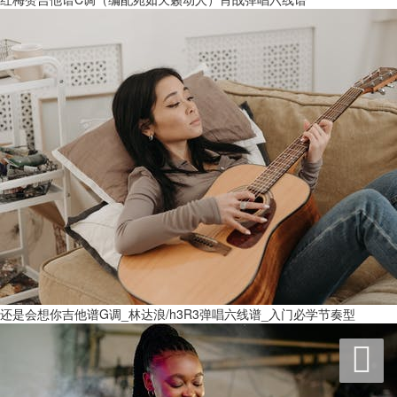
还是会想你吉他谱G调_林达浪/h3R3弹唱六线谱_入门必学节奏型
