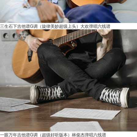
三生石下吉他谱G调（旋律美妙超级上头）大欢弹唱六线谱
一眼万年吉他谱G调（超级好听版本）林俊杰弹唱六线谱