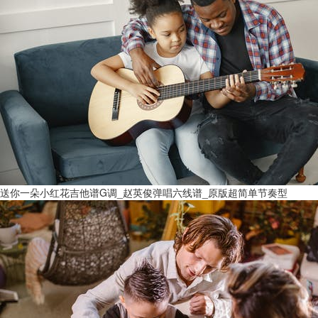
送你一朵小红花吉他谱G调_赵英俊弹唱六线谱_原版超简单节奏型