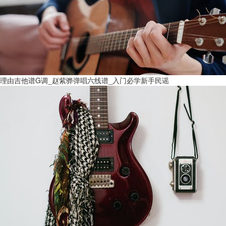
理由吉他谱G调_赵紫骅弹唱六线谱_入门必学新手民谣