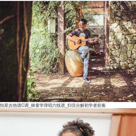
恒星吉他谱C调_林童学弹唱六线谱_扫弦分解初学者前奏