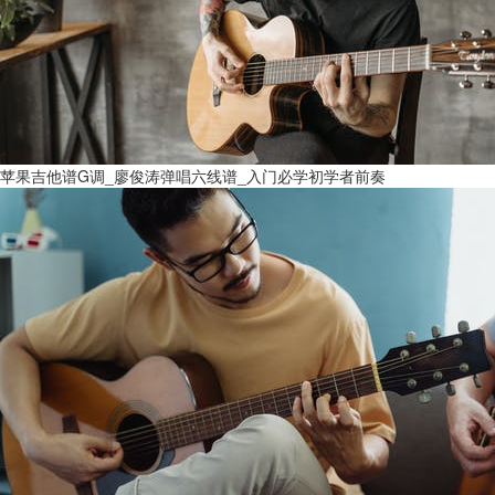
苹果吉他谱G调_廖俊涛弹唱六线谱_入门必学初学者前奏