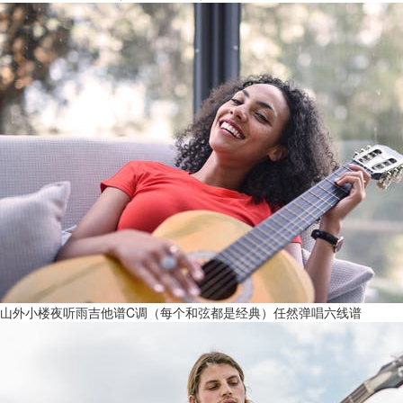
山外小楼夜听雨吉他谱C调（每个和弦都是经典）任然弹唱六线谱