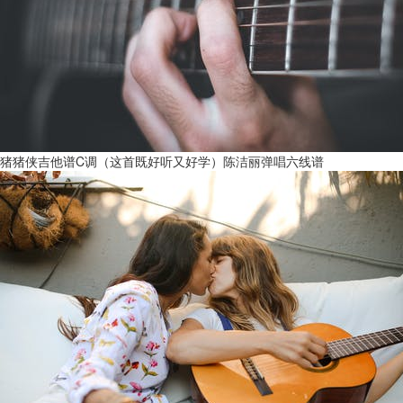
猪猪侠吉他谱C调（这首既好听又好学）陈洁丽弹唱六线谱