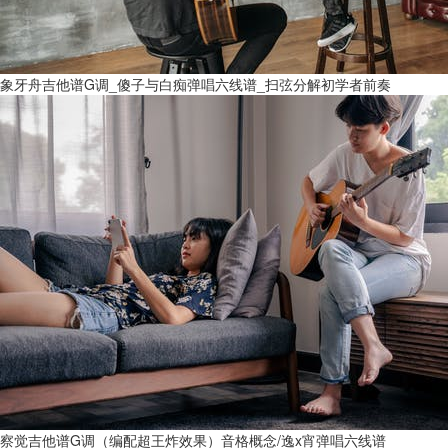
象牙舟吉他谱G调_傻子与白痴弹唱六线谱_扫弦分解初学者前奏
察觉吉他谱G调（编配超王炸效果）音格概念/逸x宵弹唱六线谱