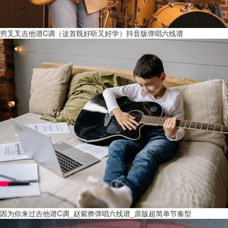
穷叉叉吉他谱C调（这首既好听又好学）抖音版弹唱六线谱
因为你来过吉他谱C调_赵紫骅弹唱六线谱_原版超简单节奏型