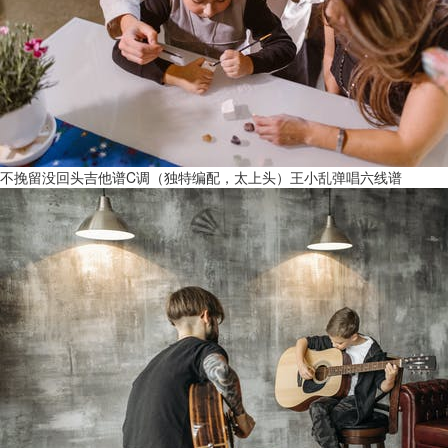
不挽留没回头吉他谱C调（独特编配，太上头）王小乱弹唱六线谱