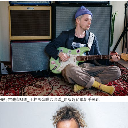
先行吉他谱G调_于梓贝弹唱六线谱_原版超简单新手民谣