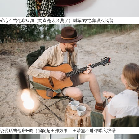
碎心石吉他谱G调（简直是太经典了）谢军/谭艳弹唱六线谱
说说话吉他谱E调（编配超王炸效果）王靖雯不胖弹唱六线谱