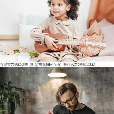
春庭雪吉他谱G调（听到前奏瞬间心动）等什么君弹唱六线谱