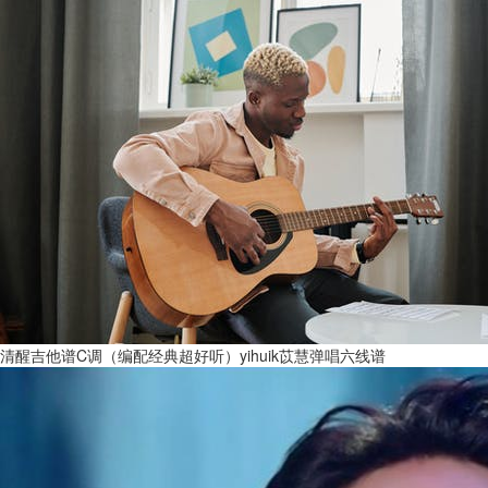
清醒吉他谱C调（编配经典超好听）yihuik苡慧弹唱六线谱