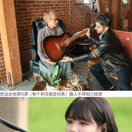
想说吉他谱G调（每个和弦都是经典）颜人中弹唱六线谱