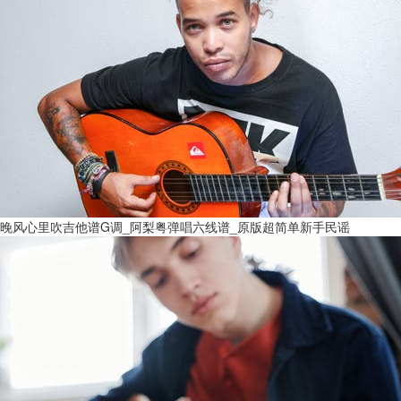
晚风心里吹吉他谱G调_阿梨粤弹唱六线谱_原版超简单新手民谣