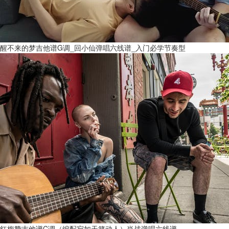
醒不来的梦吉他谱G调_回小仙弹唱六线谱_入门必学节奏型
红梅赞吉他谱C调（编配宛如天籁动人）肖战弹唱六线谱