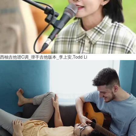
西柚吉他谱C调_弹手吉他版本_李上安,Todd Li