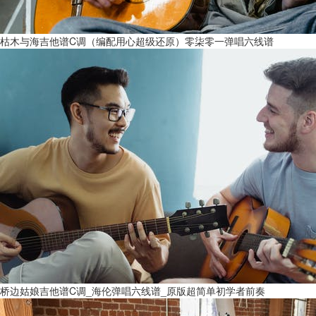
枯木与海吉他谱C调（编配用心超级还原）零柒零一弹唱六线谱
桥边姑娘吉他谱C调_海伦弹唱六线谱_原版超简单初学者前奏