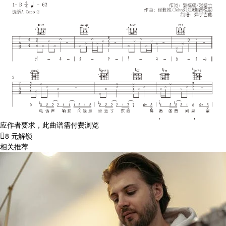
应作者要求，此曲谱需付费浏览
8 元解锁
相关推荐