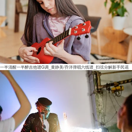
一半清醒一半醉吉他谱G调_黄静美/乔洋弹唱六线谱_扫弦分解新手民谣