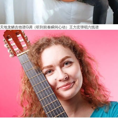
天地龙鳞吉他谱G调（听到前奏瞬间心动）王力宏弹唱六线谱