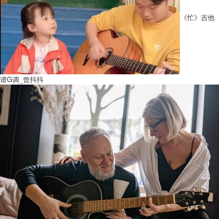
《忙》吉他
谱G调_曾抖抖