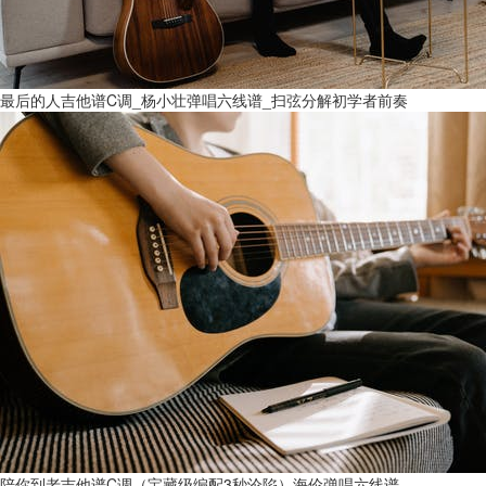
最后的人吉他谱C调_杨小壮弹唱六线谱_扫弦分解初学者前奏
陪你到老吉他谱C调（宝藏级编配3秒沦陷）海伦弹唱六线谱