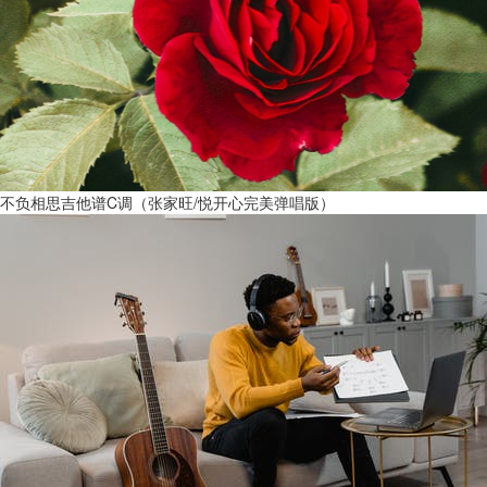
不负相思吉他谱C调（张家旺/悦开心完美弹唱版）