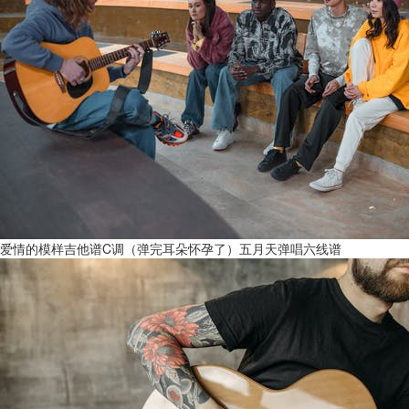
爱情的模样吉他谱C调（弹完耳朵怀孕了）五月天弹唱六线谱