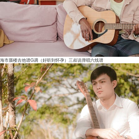
海市蜃楼吉他谱G调（好听到怀孕）三叔说弹唱六线谱