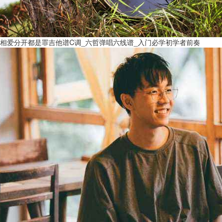
相爱分开都是罪吉他谱C调_六哲弹唱六线谱_入门必学初学者前奏