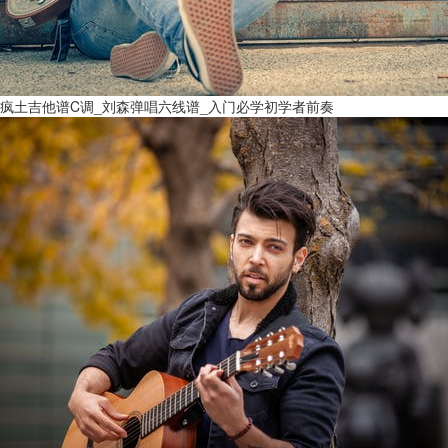
疯土吉他谱C调_刘森弹唱六线谱_入门必学初学者前奏