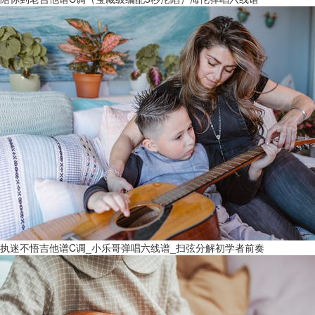
执迷不悟吉他谱C调_小乐哥弹唱六线谱_扫弦分解初学者前奏