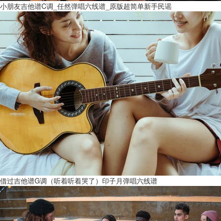
小朋友吉他谱C调_任然弹唱六线谱_原版超简单新手民谣
借过吉他谱G调（听着听着哭了）印子月弹唱六线谱