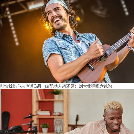
别怕我伤心吉他谱G调（编配动人超还原）刘大壮弹唱六线谱