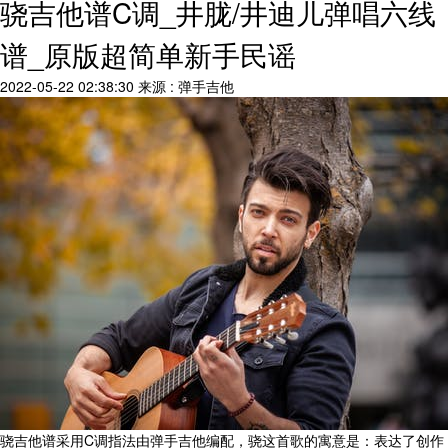
骁吉他谱C调_井胧/井迪儿弹唱六线
谱_原版超简单新手民谣
2022-05-22 02:38:30
来源 : 弹手吉他
骁吉他谱采用C调指法由弹手吉他编配，骁这首歌的寓意是：表达了创作