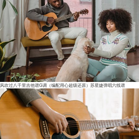
风吹过八千里吉他谱G调（编配用心超级还原）苏星婕弹唱六线谱