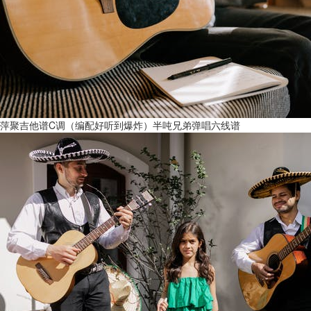
萍聚吉他谱C调（编配好听到爆炸）半吨兄弟弹唱六线谱