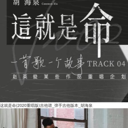
这就是命(2020重唱版)吉他谱_弹手吉他版本_胡海泉