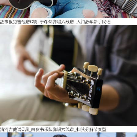
故事很短吉他谱C调_于冬然弹唱六线谱_入门必学新手民谣
清河吉他谱C调_白皮书乐队弹唱六线谱_扫弦分解节奏型