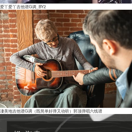
爱丫爱丫吉他谱G调_BY2
凄美地吉他谱G调（既简单好弹又动听）郭顶弹唱六线谱