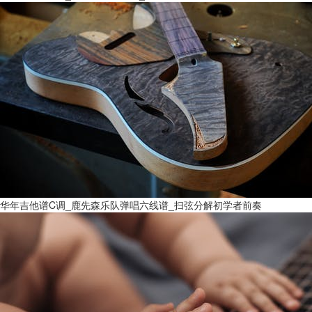
华年吉他谱C调_鹿先森乐队弹唱六线谱_扫弦分解初学者前奏