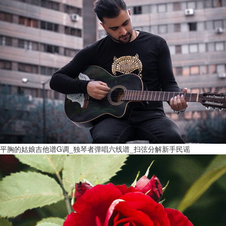
平胸的姑娘吉他谱G调_独琴者弹唱六线谱_扫弦分解新手民谣