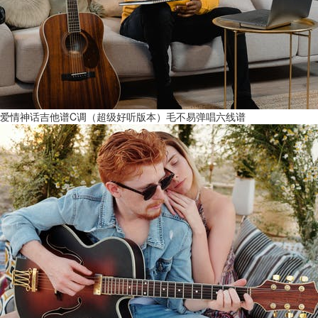
爱情神话吉他谱C调（超级好听版本）毛不易弹唱六线谱