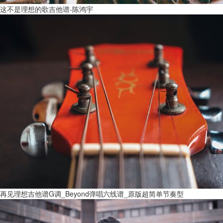
这不是理想的歌吉他谱-陈鸿宇
再见理想吉他谱G调_Beyond弹唱六线谱_原版超简单节奏型