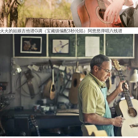
火火的姑娘吉他谱G调（宝藏级编配3秒沦陷）阿悠悠弹唱六线谱