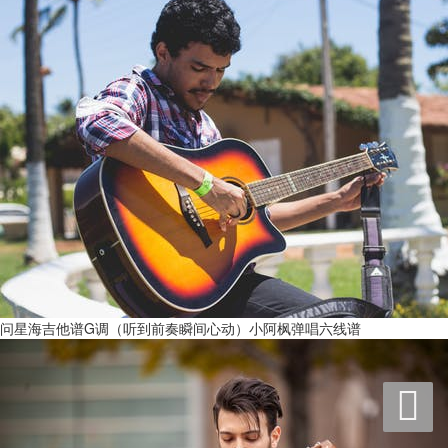
问星海吉他谱G调（听到前奏瞬间心动）小阿枫弹唱六线谱
