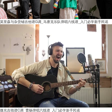
莫里森与杂货铺吉他谱G调_马赛克乐队弹唱六线谱_入门必学新手民谣
微光吉他谱C调_曹杨弹唱六线谱_入门必学新手民谣