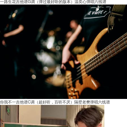
一路生花吉他谱G调（弹过最好听的版本）温奕心弹唱六线谱
你我不一吉他谱C调（超好听，百听不厌）隔壁老樊弹唱六线谱