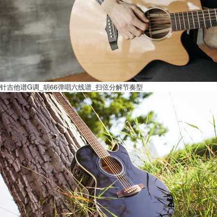
针吉他谱G调_胡66弹唱六线谱_扫弦分解节奏型