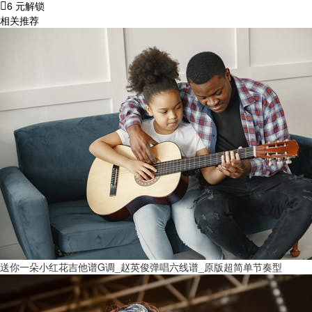
6 元解锁
相关推荐
送你一朵小红花吉他谱G调_赵英俊弹唱六线谱_原版超简单节奏型