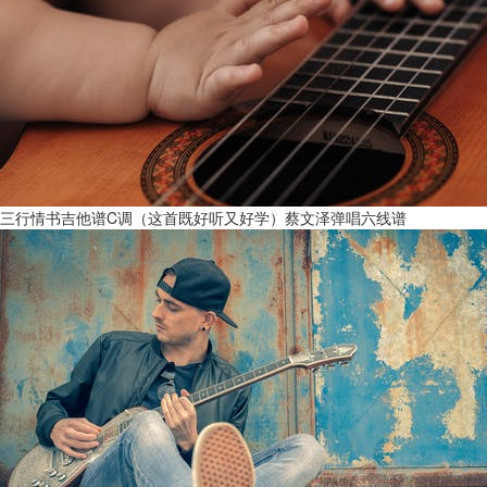
三行情书吉他谱C调（这首既好听又好学）蔡文泽弹唱六线谱