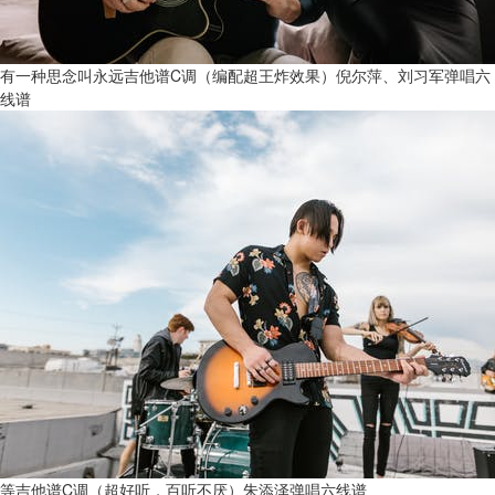
有一种思念叫永远吉他谱C调（编配超王炸效果）倪尔萍、刘习军弹唱六
线谱
等吉他谱C调（超好听，百听不厌）朱添泽弹唱六线谱