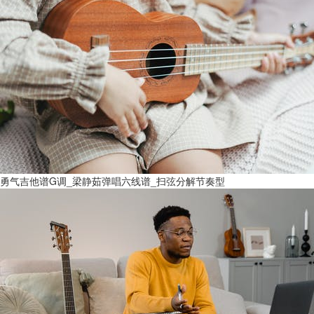
勇气吉他谱G调_梁静茹弹唱六线谱_扫弦分解节奏型