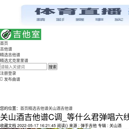
首页
吉他谱
精选吉他谱
精选尤克里里谱
搜索
注册
登录
发布曲谱
您的位置：
首页
精选吉他谱
关山酒吉他谱
关山酒吉他谱C调_等什么君弹唱六
收藏文档
2022-05-17 16:21:45
阅读(
)
来源 : 弹手吉他
专辑 : 关山酒