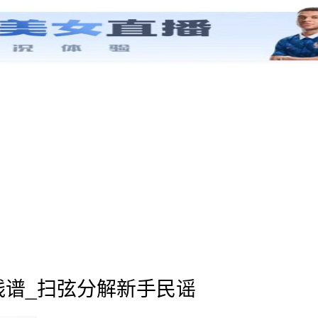
线谱_扫弦分解新手民谣