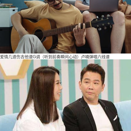
爱情几道伤吉他谱G调（听到前奏瞬间心动）卢喃弹唱六线谱