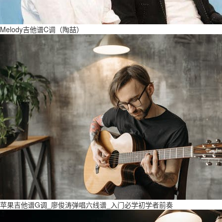
Melody吉他谱C调（陶喆）
苹果吉他谱G调_廖俊涛弹唱六线谱_入门必学初学者前奏