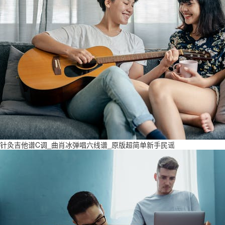
针灸吉他谱C调_曲肖冰弹唱六线谱_原版超简单新手民谣