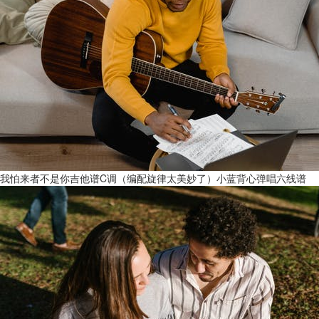
我怕来者不是你吉他谱C调（编配旋律太美妙了）小蓝背心弹唱六线谱