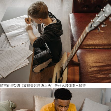
囍吉他谱C调（旋律美妙超级上头）等什么君弹唱六线谱