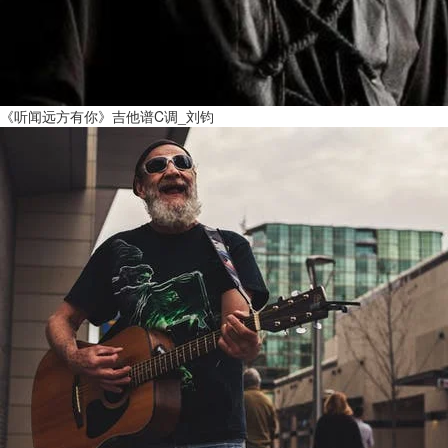
《听闻远方有你》吉他谱C调_刘钧