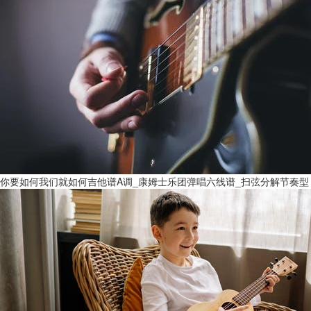
你要如何我们就如何吉他谱A调_康姆士乐团弹唱六线谱_扫弦分解节奏型