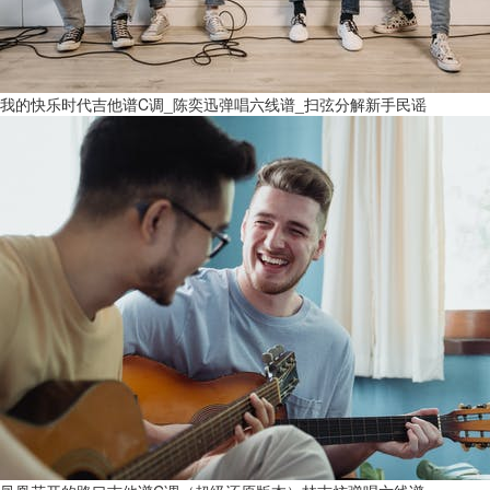
我的快乐时代吉他谱C调_陈奕迅弹唱六线谱_扫弦分解新手民谣