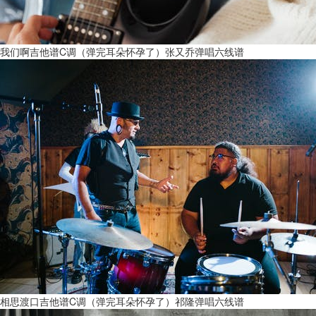
我们啊吉他谱C调（弹完耳朵怀孕了）张又乔弹唱六线谱
相思渡口吉他谱C调（弹完耳朵怀孕了）祁隆弹唱六线谱