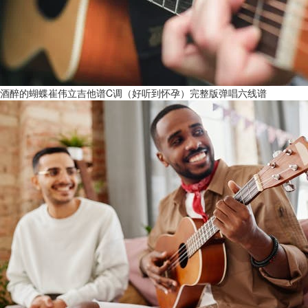
酒醉的蝴蝶崔伟立吉他谱C调（好听到怀孕）完整版弹唱六线谱