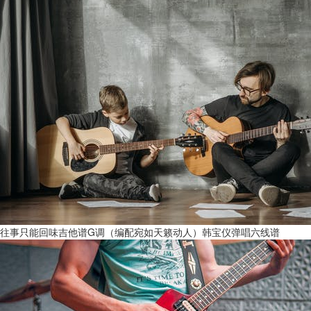
往事只能回味吉他谱G调（编配宛如天籁动人）韩宝仪弹唱六线谱