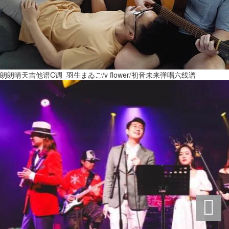
朗朗晴天吉他谱C调_羽生まゐご/v flower/初音未来弹唱六线谱
