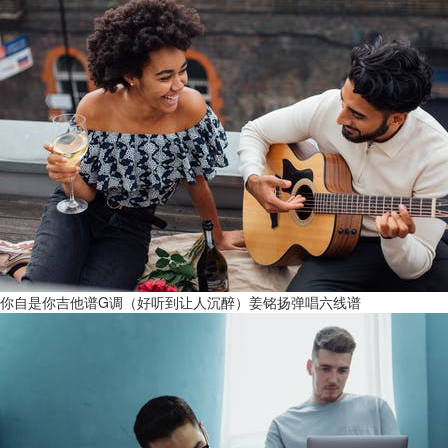
你自是你吉他谱G调（好听到让人沉醉）姜铭扬弹唱六线谱