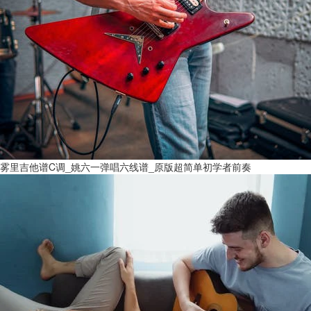
雾里吉他谱C调_姚六一弹唱六线谱_原版超简单初学者前奏