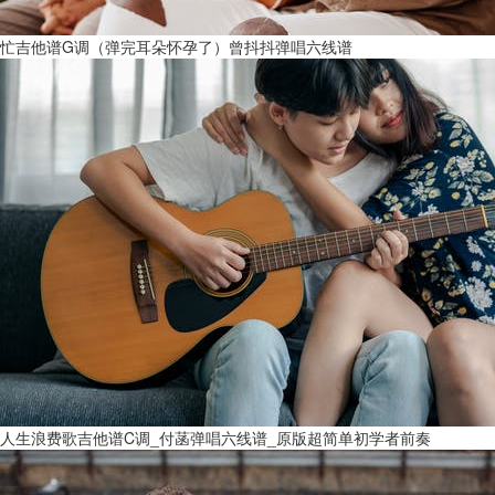
忙吉他谱G调（弹完耳朵怀孕了）曾抖抖弹唱六线谱
人生浪费歌吉他谱C调_付菡弹唱六线谱_原版超简单初学者前奏