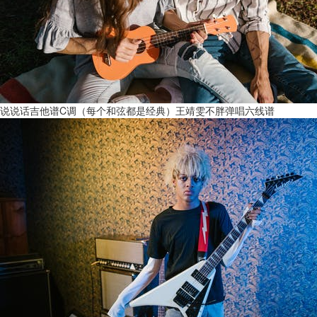
说说话吉他谱C调（每个和弦都是经典）王靖雯不胖弹唱六线谱