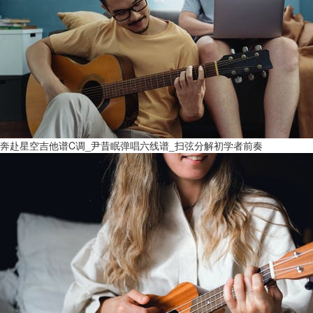
奔赴星空吉他谱C调_尹昔眠弹唱六线谱_扫弦分解初学者前奏