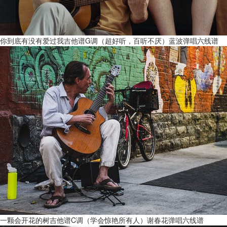
你到底有没有爱过我吉他谱G调（超好听，百听不厌）蓝波弹唱六线谱
一颗会开花的树吉他谱C调（学会惊艳所有人）谢春花弹唱六线谱