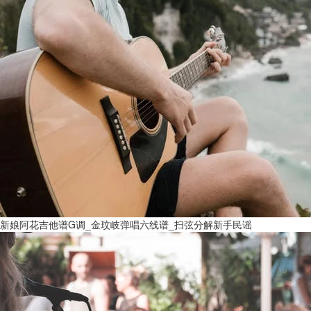
新娘阿花吉他谱G调_金玟岐弹唱六线谱_扫弦分解新手民谣