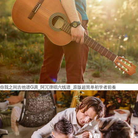
你我之间吉他谱G调_阿冗弹唱六线谱_原版超简单初学者前奏