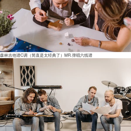
森林吉他谱C调（简直是太经典了）MR.弹唱六线谱