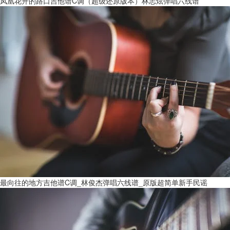
凤凰花开的路口吉他谱C调（超级还原版本）林志炫弹唱六线谱
最向往的地方吉他谱C调_林俊杰弹唱六线谱_原版超简单新手民谣