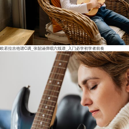
欧若拉吉他谱C调_张韶涵弹唱六线谱_入门必学初学者前奏