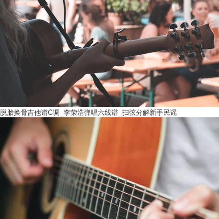
脱胎换骨吉他谱C调_李荣浩弹唱六线谱_扫弦分解新手民谣