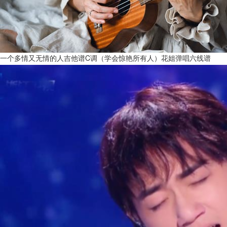
一个多情又无情的人吉他谱C调（学会惊艳所有人）花姐弹唱六线谱