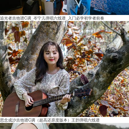
追光者吉他谱C调_岑宁儿弹唱六线谱_入门必学初学者前奏
思念成沙吉他谱C调（超高还原度版本）王韵弹唱六线谱