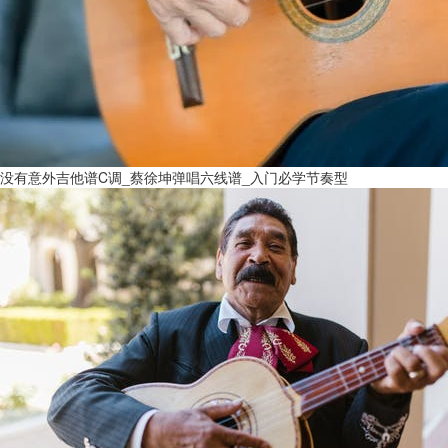
没有意外吉他谱C调_蔡徐坤弹唱六线谱_入门必学节奏型