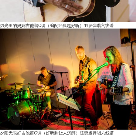
烛光里的妈妈吉他谱C调（编配经典超好听）羽泉弹唱六线谱
夕阳无限好吉他谱G调（好听到让人沉醉）陈奕迅弹唱六线谱