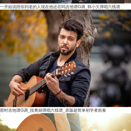
一开始说陪你到老的人现在他还在吗吉他谱G调_韩小欠弹唱六线谱
那时吉他谱G调_段奥娟弹唱六线谱_原版超简单初学者前奏