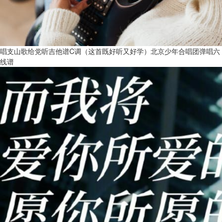
唱支山歌给党听吉他谱C调（这首既好听又好学）北京少年合唱团弹唱六
线谱