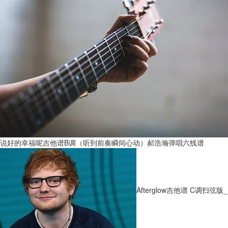
说好的幸福呢吉他谱B调（听到前奏瞬间心动）郝浩瀚弹唱六线谱
Afterglow吉他谱 C调扫弦版_