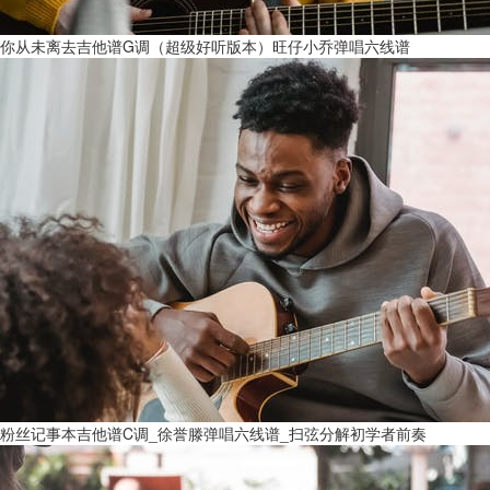
你从未离去吉他谱G调（超级好听版本）旺仔小乔弹唱六线谱
粉丝记事本吉他谱C调_徐誉滕弹唱六线谱_扫弦分解初学者前奏