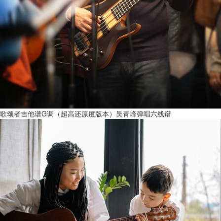
歌颂者吉他谱G调（超高还原度版本）吴青峰弹唱六线谱