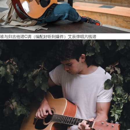
谁与归吉他谱C调（编配好听到爆炸）艾辰弹唱六线谱