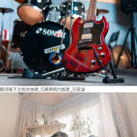
眼泪落下之前吉他谱_C调弹唱六线谱_汪苏泷