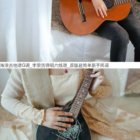
海浪吉他谱G调_李荣浩弹唱六线谱_原版超简单新手民谣