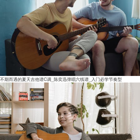
不期而遇的夏天吉他谱C调_陈奕迅弹唱六线谱_入门必学节奏型