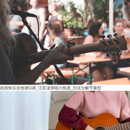
祝我快乐吉他谱G调_汪苏泷弹唱六线谱_扫弦分解节奏型