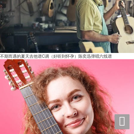
不期而遇的夏天吉他谱C调（好听到怀孕）陈奕迅弹唱六线谱
