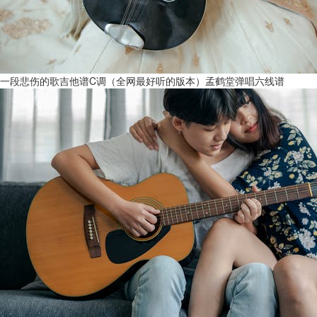
一段悲伤的歌吉他谱C调（全网最好听的版本）孟鹤堂弹唱六线谱