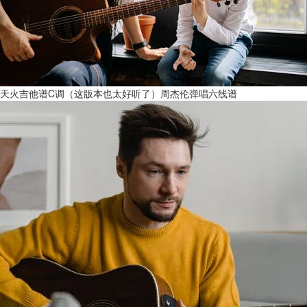
天火吉他谱C调（这版本也太好听了）周杰伦弹唱六线谱