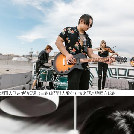
烟雨人间吉他谱C调（曲谱编配醉人醉心）海来阿木弹唱六线谱