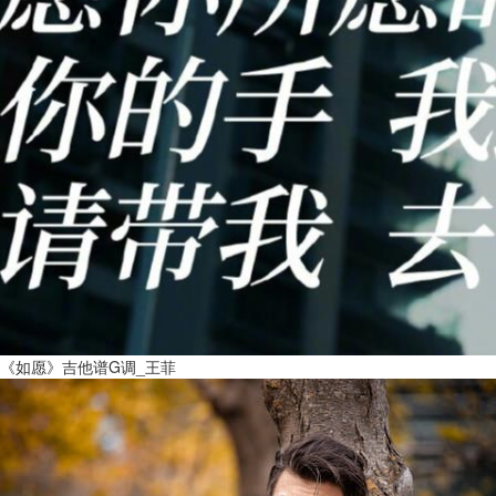
《如愿》吉他谱G调_王菲