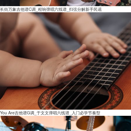
长街万象吉他谱C调_程响弹唱六线谱_扫弦分解新手民谣
You Are吉他谱G调_于文文弹唱六线谱_入门必学节奏型