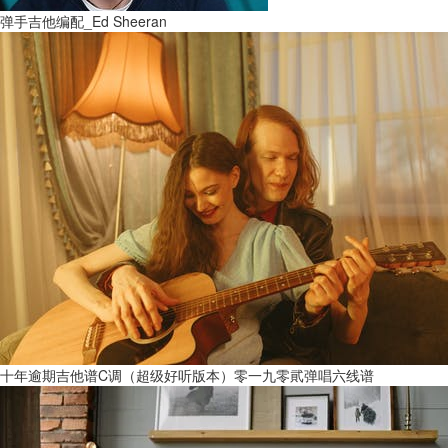
弹手吉他编配_Ed Sheeran
十年逾期吉他谱C调（超级好听版本）零一九零貮弹唱六线谱