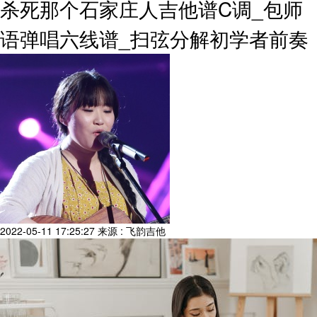
杀死那个石家庄人吉他谱C调_包师
语弹唱六线谱_扫弦分解初学者前奏
2022-05-11 17:25:27
来源 : 飞韵吉他