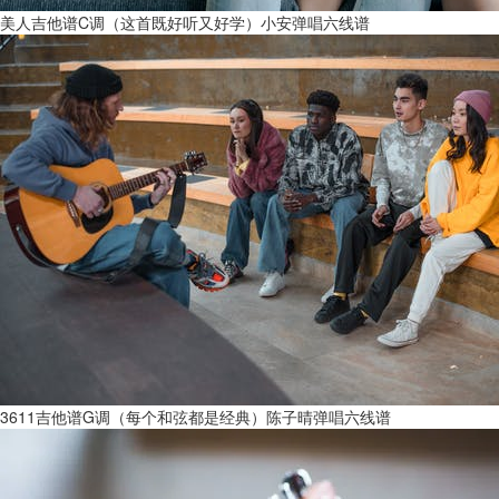
美人吉他谱C调（这首既好听又好学）小安弹唱六线谱
3611吉他谱G调（每个和弦都是经典）陈子晴弹唱六线谱