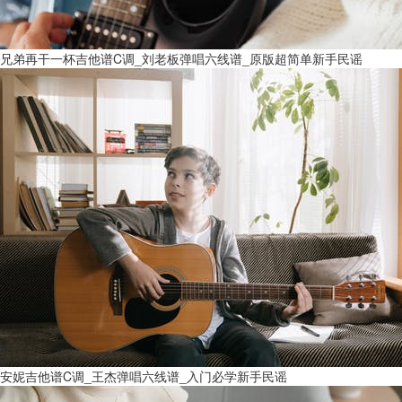
兄弟再干一杯吉他谱C调_刘老板弹唱六线谱_原版超简单新手民谣
安妮吉他谱C调_王杰弹唱六线谱_入门必学新手民谣