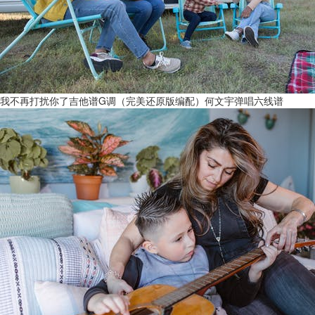
我不再打扰你了吉他谱G调（完美还原版编配）何文宇弹唱六线谱