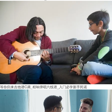
等你归来吉他谱C调_程响弹唱六线谱_入门必学新手民谣