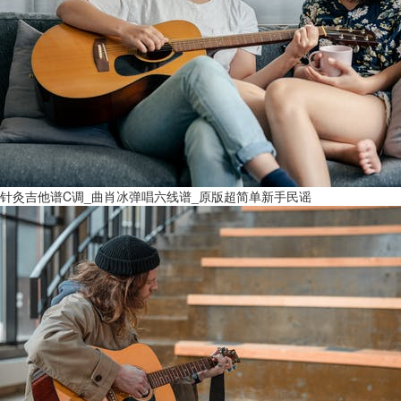
针灸吉他谱C调_曲肖冰弹唱六线谱_原版超简单新手民谣