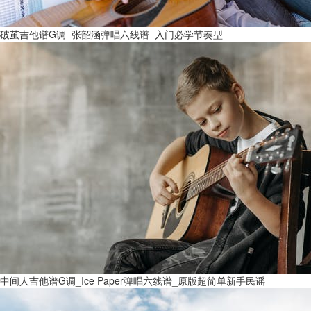
破茧吉他谱G调_张韶涵弹唱六线谱_入门必学节奏型
中间人吉他谱G调_Ice Paper弹唱六线谱_原版超简单新手民谣