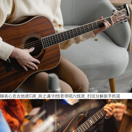
聊表心意吉他谱C调_薛之谦/刘惜君弹唱六线谱_扫弦分解新手民谣