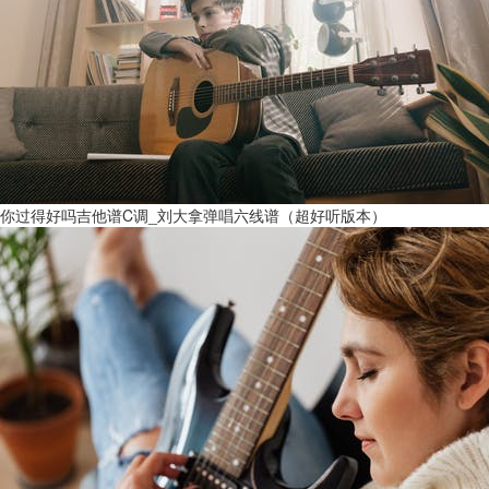
你过得好吗吉他谱C调_刘大拿弹唱六线谱（超好听版本）