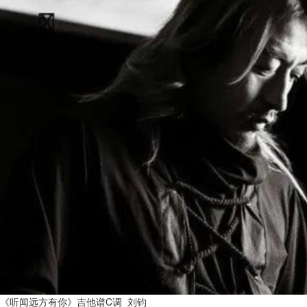
《听闻远方有你》吉他谱C调_刘钧