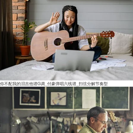
你不配我的泪吉他谱G调_付豪弹唱六线谱_扫弦分解节奏型