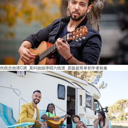
伤痕吉他谱C调_莫叫姐姐弹唱六线谱_原版超简单初学者前奏