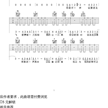
应作者要求，此曲谱需付费浏览
5 元解锁
相关推荐