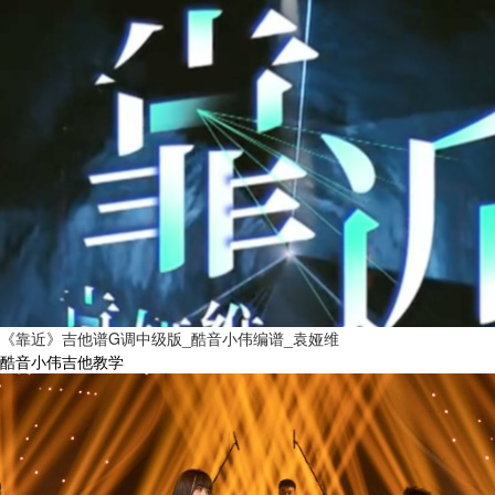
《靠近》吉他谱G调中级版_酷音小伟编谱_袁娅维
酷音小伟吉他教学