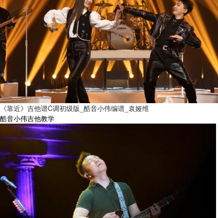
《靠近》吉他谱C调初级版_酷音小伟编谱_袁娅维
酷音小伟吉他教学