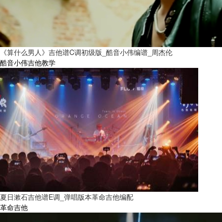
《算什么男人》吉他谱C调初级版_酷音小伟编谱_周杰伦
酷音小伟吉他教学
夏日漱石吉他谱E调_弹唱版本革命吉他编配
革命吉他