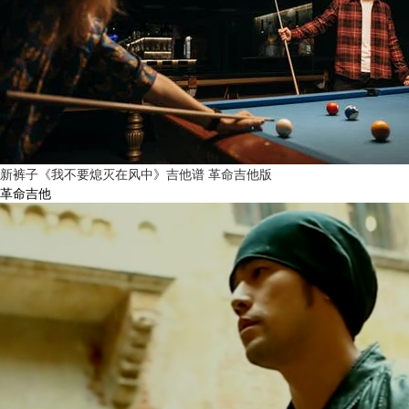
新裤子《我不要熄灭在风中》吉他谱 革命吉他版
革命吉他