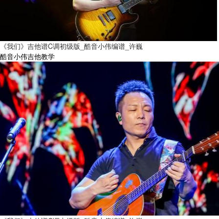
《我们》吉他谱C调初级版_酷音小伟编谱_许巍
酷音小伟吉他教学